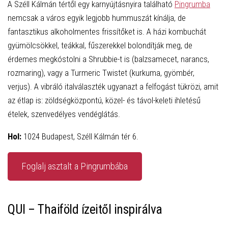
A Széll Kálmán tértől egy karnyújtásnyira található
Pingrumba
nemcsak a város egyik legjobb hummuszát kínálja, de
fantasztikus alkoholmentes frissítőket is. A házi kombuchát
gyümölcsökkel, teákkal, fűszerekkel bolondítják meg, de
érdemes megkóstolni a Shrubbie-t is (balzsamecet, narancs,
rozmaring), vagy a Turmeric Twistet (kurkuma, gyömbér,
verjus). A vibráló italválaszték ugyanazt a felfogást tükrözi, amit
az étlap is: zöldségközpontú, közel- és távol-keleti ihletésű
ételek, szenvedélyes vendéglátás.
Hol:
1024 Budapest, Széll Kálmán tér 6.
Foglalj asztalt a Pingrumbába
QUI – Thaiföld ízeitől inspirálva