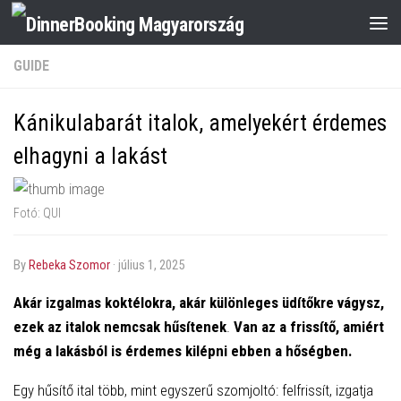
GUIDE
Kánikulabarát italok, amelyekért érdemes
elhagyni a lakást
Fotó: QUI
by
Rebeka Szomor
·
július 1, 2025
Akár izgalmas koktélokra, akár különleges üdítőkre vágysz,
ezek az italok nemcsak hűsítenek
.
Van az a frissítő, amiért
még a lakásból is érdemes kilépni ebben a hőségben.
Egy hűsítő ital több, mint egyszerű szomjoltó: felfrissít, izgatja