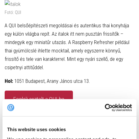
Fotó: QUI
A QUI belsőépítészeti megoldásai és autentikus thai konyhája
egy külön világba repít. Az italok itt nem pusztán frissítők –
mindegyik egy miniatűr utazás. A Raspberry Refresher például
thai gyümölcslé ihlette mocktail, amely egyszerre könnyű,
frissítő és tele van karakterrel. Mint egy nyári szellő, de egy
csipetnyi attitűddel.
Hol:
1051 Budapest, Arany János utca 13.
Foglalj asztalt a QUI-ba
OPIUM – Szerelem első kortyra
This website uses cookies