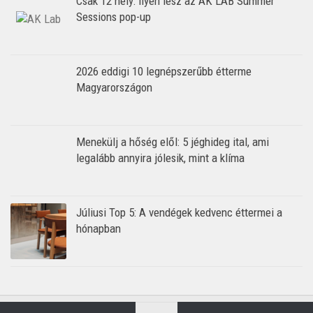
Csak 12 hely: Ilyen lesz az AK LAB Summer
Sessions pop-up
2026 eddigi 10 legnépszerűbb étterme
Magyarországon
Menekülj a hőség elől: 5 jéghideg ital, ami
legalább annyira jólesik, mint a klíma
Júliusi Top 5: A vendégek kedvenc éttermei a
hónapban