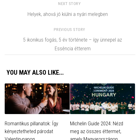
NEXT STORY
Helyek, ahová jó kiülni a nyári melegben
PREVIOUS STORY
5 ikonikus fogás, 5 év története – így ünnepel az
Essência étterem
YOU MAY ALSO LIKE...
Romantikus pillanatok: Így
Michelin Guide 2024: Nézd
kényeztetheted párodat
meg az összes éttermet,
Valentin-napon
amely Magyarországon