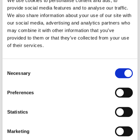
We use cookies to personalise content and ads, to
Fotó: OPIUM
provide social media features and to analyse our traffic.
Az OPIUM a vietnámi-francia kolonializmus hagyományaiból
We also share information about your use of our site with
our social media, advertising and analytics partners who
inspirálódva újragondolt ázsiai fogásokat kínál. Az itallapon is
may combine it with other information that you’ve
ezt a szellemiséget tükrözi a Yellow Fever: sake, gin, yuzu, citrus
provided to them or that they’ve collected from your use
és fűszerek elegáns, mégis izgalmas keveréke. Tökéletes
of their services.
választás egy izzasztó nyári estén.
Hol:
1051 Budapest, Arany János utca 13.
Consent
Necessary
Selection
Foglalj asztalt az OPIUM-ba
Preferences
Stand25 – Nyári frissesség a budai oldalon
Statistics
Fotó: Stand25
Marketing
Ha a Michelin-csillagos séfpáros, Szulló Szabina és Széll Tamás