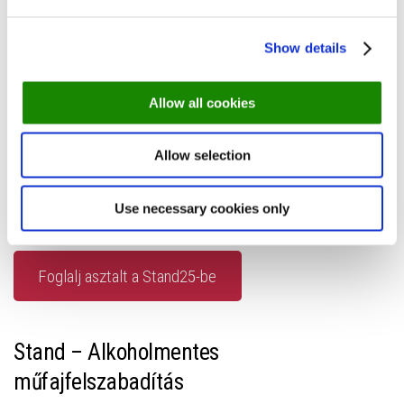
örömkonyhája a nyári hőségre is kínál valamit, arra érdemes
odafigyelni. A budai oldalon, barátságos bisztrókörnyezetben
Show details
működő Stand25 kínálata minden szezonban az alapanyag
legszebb formáját mutatja – és ez nemcsak az ételeikre,
Allow all cookies
hanem az italokra is igaz. A nyári hónapokban különösen
népszerűek a frissen készült limonádéik: hűsítőek és
Allow selection
gyümölcsösek. Ha valami igazán természetes frissítőre vágysz,
a Stand25 limonádéja kötelező nyári megálló.
Use necessary cookies only
Hol:
1013 Budapest, Attila út 10.
Foglalj asztalt a Stand25-be
Stand – Alkoholmentes
műfajfelszabadítás