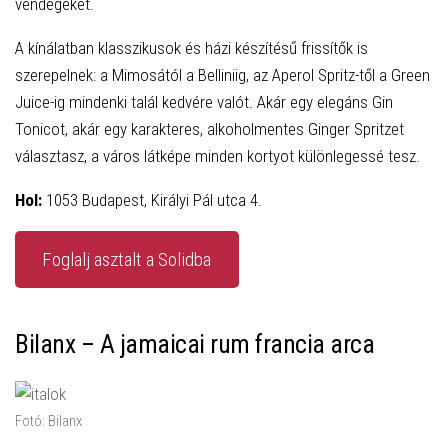
vendégeket.
A kínálatban klasszikusok és házi készítésű frissítők is
szerepelnek: a Mimosától a Belliniig, az Aperol Spritz-től a Green
Juice-ig mindenki talál kedvére valót. Akár egy elegáns Gin
Tonicot, akár egy karakteres, alkoholmentes Ginger Spritzet
választasz, a város látképe minden kortyot különlegessé tesz.
Hol:
1053 Budapest, Királyi Pál utca 4.
Foglalj asztalt a Solidba
Bilanx – A jamaicai rum francia arca
Fotó: Bilanx