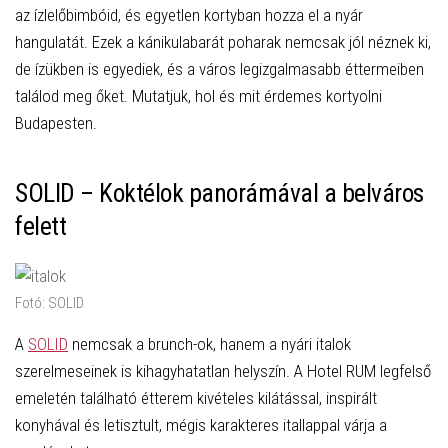
az ízlelőbimbóid, és egyetlen kortyban hozza el a nyár
hangulatát. Ezek a kánikulabarát poharak nemcsak jól néznek ki,
de ízükben is egyediek, és a város legizgalmasabb éttermeiben
találod meg őket. Mutatjuk, hol és mit érdemes kortyolni
Budapesten.
SOLID – Koktélok panorámával a belváros
felett
Fotó: SOLID
A
SOLID
nemcsak a brunch-ok, hanem a nyári italok
szerelmeseinek is kihagyhatatlan helyszín. A Hotel RUM legfelső
emeletén található étterem kivételes kilátással, inspirált
konyhával és letisztult, mégis karakteres itallappal várja a