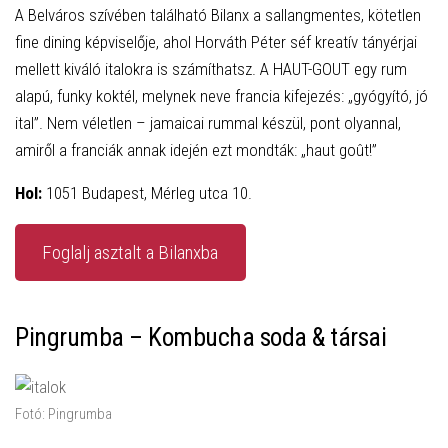
A Belváros szívében található Bilanx a sallangmentes, kötetlen
fine dining képviselője, ahol Horváth Péter séf kreatív tányérjai
mellett kiváló italokra is számíthatsz. A HAUT-GOUT egy rum
alapú, funky koktél, melynek neve francia kifejezés: „gyógyító, jó
ital”. Nem véletlen – jamaicai rummal készül, pont olyannal,
amiről a franciák annak idején ezt mondták: „haut goût!”
Hol:
1051 Budapest, Mérleg utca 10.
Foglalj asztalt a Bilanxba
Pingrumba – Kombucha soda & társai
Fotó: Pingrumba