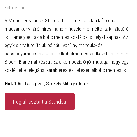
Fotó: Stand
A Michelin-csillagos Stand étterem nemcsak a kifinomult
magyar konyháról híres, hanem figyelemre méltó italkínálatáról
is – amelyben az alkoholmentes koktélok is helyet kapnak. Az
egyik signature italuk például vanília-, mandula- és
passiógyümölcs-sziruppal, alkoholmentes vodkával és French
Bloom Blanc-nal készül. Ez a kompozíció jól mutatja, hogy egy
koktél lehet elegáns, karakteres és teljesen alkoholmentes is.
Hol:
1061 Budapest, Székely Mihály utca 2.
Foglalj asztalt a Standba