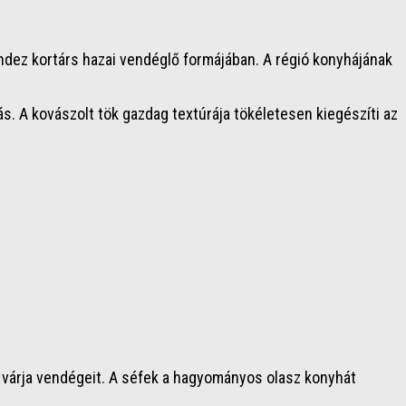
ndez kortárs hazai vendéglő formájában. A régió konyhájának
. A kovászolt tök gazdag textúrája tökéletesen kiegészíti az
l várja vendégeit. A séfek a hagyományos olasz konyhát