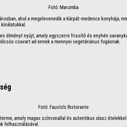
Fotó: Marumba
városban, ahol a megelevenedik a Kárpát-medence konyhája, mi
 kínálatukkal.
s élményt nyújt, amely egyszerre frissítő és enyhén savanykás
mölcsös csavart ad ennek a mennyei vegetáriánus fogásnak.
sség
Fotó: Fausto’s Ristorante
terme, amely magas színvonallal és autentikus olasz ételekke
k felhasználásával.