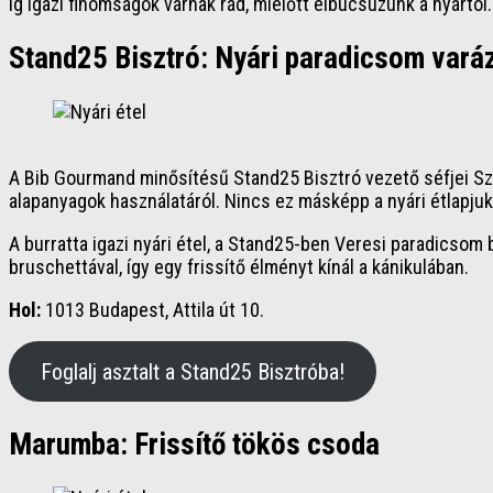
ig igazi finomságok várnak rád, mielőtt elbúcsúzunk a nyártól.
Stand25 Bisztró: Nyári paradicsom vará
A Bib Gourmand minősítésű Stand25 Bisztró vezető séfjei Szul
alapanyagok használatáról. Nincs ez másképp a nyári étlapju
A burratta igazi nyári étel, a Stand25-ben Veresi paradicso
bruschettával, így egy frissítő élményt kínál a kánikulában.
Hol:
1013 Budapest, Attila út 10.
Foglalj asztalt a Stand25 Bisztróba!
Marumba: Frissítő tökös csoda