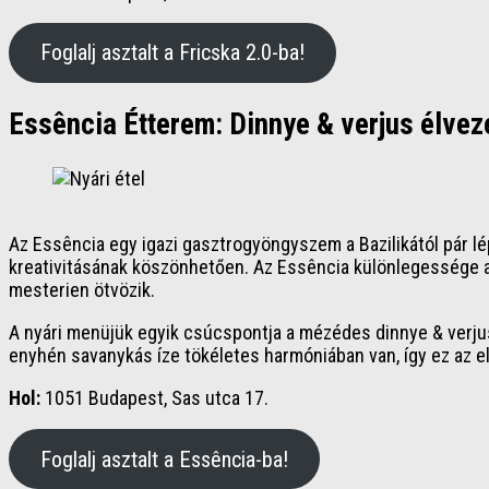
Foglalj asztalt a Fricska 2.0-ba!
Essência Étterem: Dinnye & verjus élvez
Az Essência egy igazi gasztrogyöngyszem a Bazilikától pár l
kreativitásának köszönhetően. Az Essência különlegessége abb
mesterien ötvözik.
A nyári menüjük egyik csúcspontja a mézédes dinnye & verju
enyhén savanykás íze tökéletes harmóniában van, így ez az el
Hol:
1051 Budapest, Sas utca 17.
Foglalj asztalt a Essência-ba!