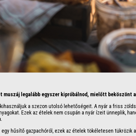
 muszáj legalább egyszer kipróbálnod, mielőtt beköszönt a
 kihasználjuk a szezon utolsó lehetőségeit. A nyár a friss zö
nyagokat. Ezek az ételek nem csupán a nyár ízeit ünneplik, han
.
gy hűsítő gazpachóról, ezek az ételek tökéletesen tükrözik a n