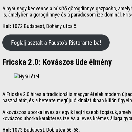
A nyár nagy kedvence a hűsítő görögdinnye gazpacho, amelyhe
is, amelyben a görögdinnye és a paradicsom íze dominál. Fris
Hol:
1072 Budapest, Dohány utca 5.
Foglalj asztalt a Fausto’s Ristorante-ba!
Fricska 2.0: Kovászos üde élmény
A Fricska 2.0 híres a tradicionális magyar ételek modern újr
használatát, és a hetente megújuló kínálatukban külön figye
A kovászos uborka leves az egyik legfrissebb fogásuk, amely t
kovászos uborka karakteres íze és a leves krémes állaga gyor
Hol:
1073 Budapest, Dob utca 56-58.