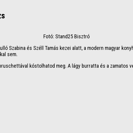
zs
Fotó: Stand25 Bisztró
ló Szabina és Széll Tamás kezei alatt, a modern magyar konyha 
kkal sem.
m bruschettával kóstolhatod meg. A lágy burratta és a zamatos