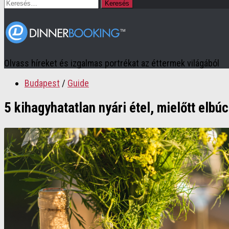
Keresés:
Olvass híreket és izgalmas portrékat az éttermek világából
Budapest
/
Guide
5 kihagyhatatlan nyári étel, mielőtt elb