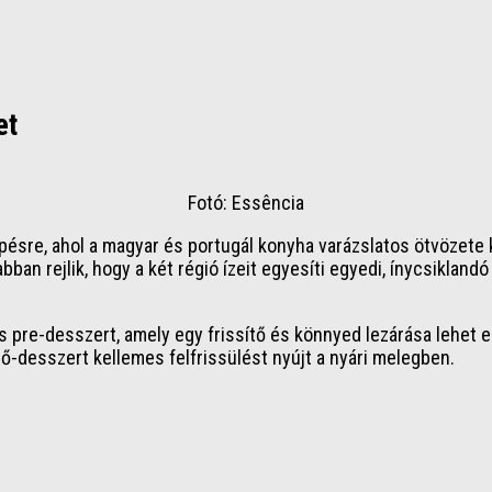
et
Fotó: Essência
épésre, ahol a magyar és portugál konyha varázslatos ötvözet
an rejlik, hogy a két régió ízeit egyesíti egyedi, ínycsikland
s pre-desszert, amely egy frissítő és könnyed lezárása lehet
ő-desszert kellemes felfrissülést nyújt a nyári melegben.