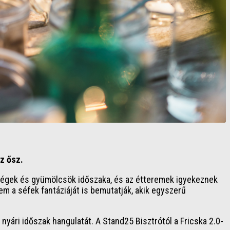
z ősz.
ldségek és gyümölcsök időszaka, és az étteremek igyekeznek
em a séfek fantáziáját is bemutatják, akik egyszerű
yári időszak hangulatát. A Stand25 Bisztrótól a Fricska 2.0-