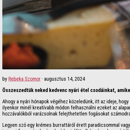
by
Rebeka Szomor
·
augusztus 14, 2024
Összeszedtük neked kedvenc nyári étel csodáinkat, amiket
Ahogy a nyári hónapok végéhez közeledünk, itt az ideje, hogy
ilyenkor minél kreatívabb módon felhasználni ezeket az alapa
hozzávalókból varázsolnak felejthetetlen fogásokat számodra
Legyen szó egy krémes burrattáról érett paradicsommal vagy e