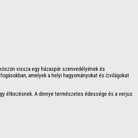
e köszön vissza egy házaspár szenvedélyének és
ó fogásokban, amelyek a helyi hagyományokat és ízvilágokat
 egy étkezésnek. A dinnye természetes édessége és a verjus