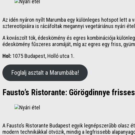
Az idén nyáron nyílt Marumba egy különleges hotspot lett a 
sztereotípiáira is rácáfoltak megannyi vegetáriánus nyári étel
A kovászolt tök, édeskömény és egres kombinációja különlege
édeskömény fűszeres aromáját, míg az egres egy friss, gyü
Hol:
1075 Budapest, Holló utca 1.
Foglalj asztalt a Marumbába!
Fausto’s Ristorante: Görögdinnye frisse
A Fausto’s Ristorante Budapest egyik legnépszerűbb olasz ét
modern technikákkal ötvözik, mindig a legfrissebb alapanyago