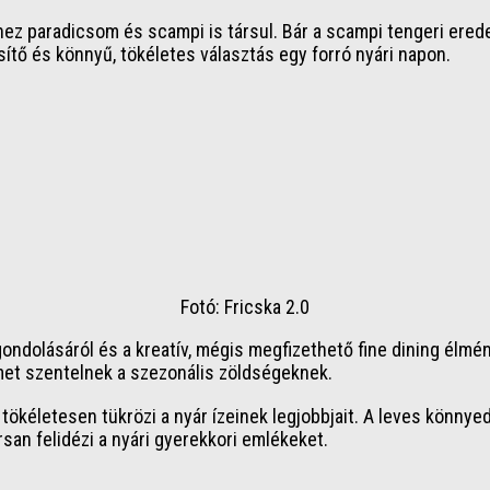
z paradicsom és scampi is társul. Bár a scampi tengeri eredet
sítő és könnyű, tökéletes választás egy forró nyári napon.
Fotó: Fricska 2.0
agondolásáról és a kreatív, mégis megfizethető fine dining élmé
lmet szentelnek a szezonális zöldségeknek.
ökéletesen tükrözi a nyár ízeinek legjobbjait. A leves könnyed,
san felidézi a nyári gyerekkori emlékeket.