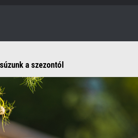
úcsúzunk a szezontól