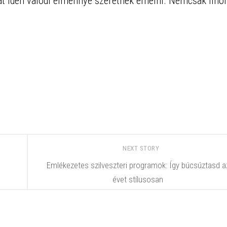
át idén valódi élménnyé szeretnék emelni. Nemcsak fino
NEXT STORY
Emlékezetes szilveszteri programok: Így búcsúztasd a
évet stílusosan