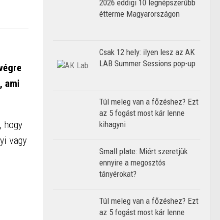
2026 eddigi 10 legnépszerűbb
étterme Magyarországon
Csak 12 hely: ilyen lesz az AK
LAB Summer Sessions pop-up
 végre
, ami
Túl meleg van a főzéshez? Ezt
az 5 fogást most kár lenne
, hogy
kihagyni
yi vagy
Small plate: Miért szeretjük
ennyire a megosztós
tányérokat?
Túl meleg van a főzéshez? Ezt
az 5 fogást most kár lenne