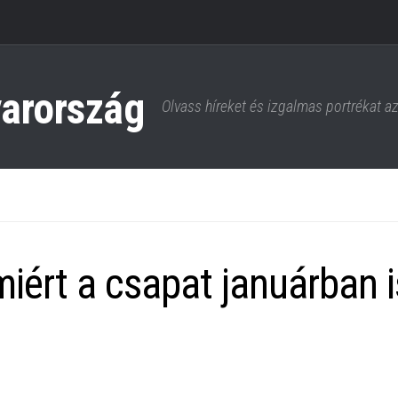
Olvass híreket és izgalmas portrékat a
iért a csapat januárban i