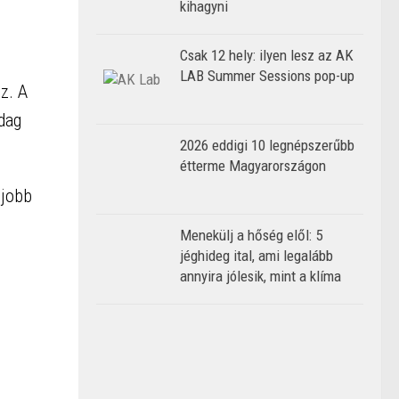
kihagyni
Csak 12 hely: ilyen lesz az AK
LAB Summer Sessions pop-up
z. A
zdag
2026 eddigi 10 legnépszerűbb
étterme Magyarországon
 jobb
Menekülj a hőség elől: 5
jéghideg ital, ami legalább
annyira jólesik, mint a klíma