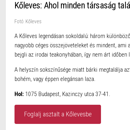
Kőleves: Ahol minden társaság tal
Fotó: Kőleves
A Kőleves legendásan sokoldalú: három különböző
nagyobb céges összejöveteleket és mindent, ami 
bejgli az irodai teakonyhában, így nem árt időben 
A helyszín sokszínűsége miatt bárki megtalálja az
bohém, vagy éppen elegánsan laza.
Hol:
1075 Budapest, Kazinczy utca 37-41.
Foglalj asztalt a Kőlevesbe