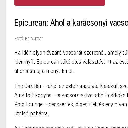
Epicurean: Ahol a karácsonyi vacs
Fotó: Epicurean
Ha idén olyan évzáró vacsorát szeretnél, amely tú
idén nyílt Epicurean tökéletes választás. Itt az e
állomása új élményt kínál.
The Oak Bar – ahol az este hangulata kialakul, sze
A nyitott konyha – a vacsora szíve, ahol testközelb
Polo Lounge – desszertek, digestifek és egy olyan
utolsó pohárra.