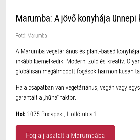
Marumba: A jövő konyhája ünnepi
Fotó: Marumba
A Marumba vegetáriánus és plant-based konyhája
inkább kiemelkedik. Modern, zöld és kreatív. Olyan
globálisan megálmodott fogások harmonikusan ta
Ha a csapatban van vegetáriánus, vegán vagy egysze
garantált a „hűha” faktor.
Hol:
1075 Budapest, Holló utca 1.
Foglalj asztalt a Marumbába