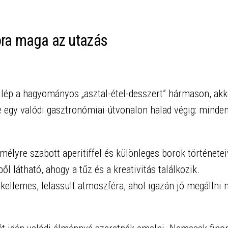
ora maga az utazás
llép a hagyományos „asztal-étel-desszert” hármason, akk
ste egy valódi gasztronómiai útvonalon halad végig: minde
mélyre szabott aperitiffel és különleges borok történetei
ől látható, ahogy a tűz és a kreativitás találkozik.
 kellemes, lelassult atmoszféra, ahol igazán jó megállni