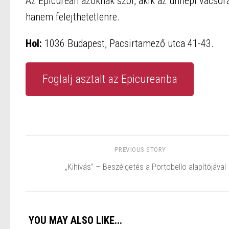
Az Epicurean azoknak szól, akik az ünnepi vacsor
hanem felejthetetlenre.
Hol:
1036 Budapest, Pacsirtamező utca 41-43.
Foglalj asztalt az Epicureanba
PREVIOUS STORY
„Kihívás” – Beszélgetés a Portobello alapítójával
YOU MAY ALSO LIKE...