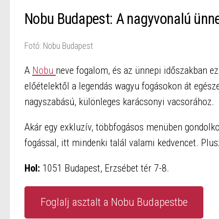
Nobu Budapest: A nagyvonalú ünne
Fotó: Nobu Budapest
A
Nobu
neve fogalom, és az ünnepi időszakban ez 
előételektől a legendás wagyu fogásokon át egésze
nagyszabású, különleges karácsonyi vacsorához.
Akár egy exkluzív, többfogásos menüben gondolko
fogással, itt mindenki talál valami kedvencet. Plus
Hol:
1051 Budapest, Erzsébet tér 7-8.
Foglalj asztalt a Nobu Budapestbe