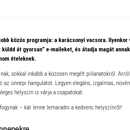
jobb közös programja: a karácsonyi vacsora. Ilyenkor
t küldd át gyorsan” e-maileket, és átadja magát annak
inom ételeknek.
ak, sokkal inkább a közösen megélt pillanatokról. Arról
eti az ünnepi hangulatot. Legyen elegáns, izgalmas, növén
leges helyszín is várja a csapatokat.
fogynak – kár lenne lemaradni a kedvenc helyszínről!
ünnepekre