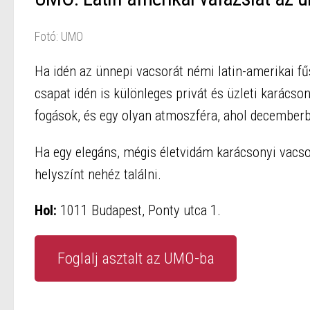
Fotó: UMO
Ha idén az ünnepi vacsorát némi latin-amerikai fű
csapat idén is különleges privát és üzleti karácso
fogások, és egy olyan atmoszféra, ahol decemberb
Ha egy elegáns, mégis életvidám karácsonyi vacso
helyszínt nehéz találni.
Hol:
1011 Budapest, Ponty utca 1.
Foglalj asztalt az UMO-ba