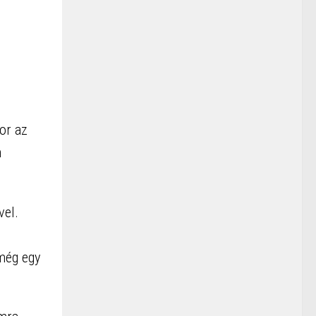
or az
n
vel.
 még egy