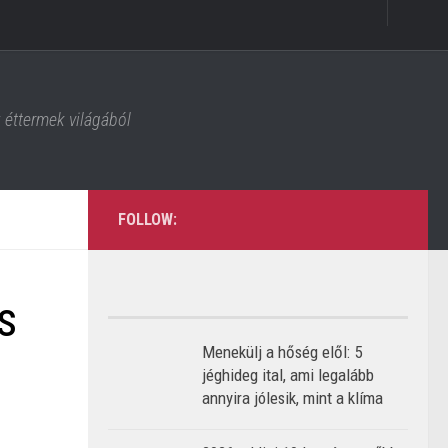
z éttermek világából
FOLLOW:
s
Menekülj a hőség elől: 5
jéghideg ital, ami legalább
annyira jólesik, mint a klíma