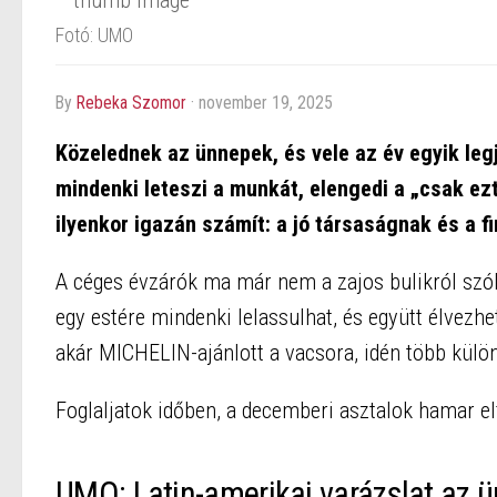
Fotó: UMO
by
Rebeka Szomor
·
november 19, 2025
Közelednek az ünnepek, és vele az év egyik leg
mindenki leteszi a munkát, elengedi a „csak ez
ilyenkor igazán számít: a jó társaságnak és a f
A céges évzárók ma már nem a zajos bulikról szóln
egy estére mindenki lelassulhat, és együtt élvezh
akár MICHELIN-ajánlott a vacsora, idén több külön
Foglaljatok időben, a decemberi asztalok hamar el
UMO: Latin-amerikai varázslat az 