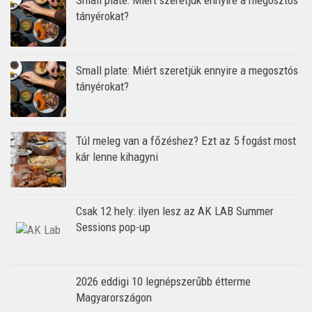
Small plate: Miért szeretjük ennyire a megosztós
tányérokat?
Small plate: Miért szeretjük ennyire a megosztós
tányérokat?
Túl meleg van a főzéshez? Ezt az 5 fogást most
kár lenne kihagyni
Csak 12 hely: ilyen lesz az AK LAB Summer
Sessions pop-up
2026 eddigi 10 legnépszerűbb étterme
Magyarországon