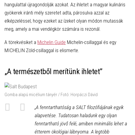
hangulattal újragondolják azokat. Az ihletet a magyar kulináris
gyökerek iránti mély szeretet adta, párosulva azzal az
elképzeléssel, hogy ezeket az ízeket olyan módon mutassák
meg, amely a mai vendégkör számára is rezonál.
A törekvésiket a
Michelin Guide
Michelin-csillaggal és egy
MICHELIN Zöld-csillaggal is elismerte.
„A természetből merítünk ihletet”
Gomba alapú micélium tányér / Fotó: Horpáczi Dávid
„A fenntarthatóság a SALT filozófiájának egyik
alapvetése. Tudatosan haladunk egy olyan
fenntartható jövő felé, amiben minimális lehet a
étterem ökológiai lábnyoma. A legtöbb