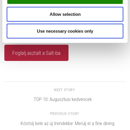
Készen állsz, hogy megsózd az életed?
Allow selection
Ne hagyjd ki a lehetőséget, hogy megtapasztald a magyar
konyhát úgy, mint még soha.
Use necessary cookies only
Hol:
1053 Budapest, Királyi Pál utca 4.
Foglalj asztalt a Salt-ba
NEXT STORY
TOP 10: Augusztusi kedvencek
PREVIOUS STORY
Kóstolj bele az új trendekbe: Merülj el a fine dining