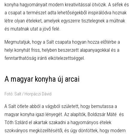
konyha hagyományait modern kreativitással ötvözik. A séfek és
a csapat a természet adta lehetőségekből inspirálódva hoznak
létre olyan ételeket, amelyek egyszerre tisztelegnek a múltnak
és mutatnak utat a jövő felé.
Megmutatjuk, hogy a Salt csapata hogyan hozza előtérbe a
helyi konyhát friss, helyben beszerzett alapanyagokkal és a
fenntarthatóság iránti elkötelezettséggel.
A magyar konyha új arcai
Fotó: Salt / Horpáczi Dávid
A Salt ötlete abból a vágyból született, hogy bemutassa a
magyar konyha igazi lényegét. Az alapítók, Boldizsár Máté és
Tóth Szilárd el akartak szakadni a hagyományos ételek
szokványos megközelítésétől, és úgy döntöttek, hogy modern