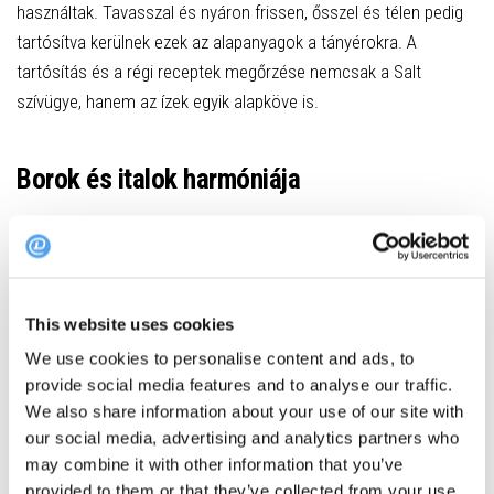
használtak. Tavasszal és nyáron frissen, ősszel és télen pedig
tartósítva kerülnek ezek az alapanyagok a tányérokra. A
tartósítás és a régi receptek megőrzése nemcsak a Salt
szívügye, hanem az ízek egyik alapköve is.
Borok és italok harmóniája
A különleges ételek mellett az izgalmas italpárosításokról is
érdemes szót ejteni a Salt esetében.
Fotó: Salt / Horpáczi Dávid
This website uses cookies
…már hónapokkal a menüváltás előtt elkezdünk a
We use cookies to personalise content and ads, to
provide social media features and to analyse our traffic.
csapattal kóstolóról kóstolóra járni, hogy olyan tételeket
We also share information about your use of our site with
találjunk amikkel a fogásaink emlékezetes párokat
our social media, advertising and analytics partners who
alkotnak majd. Továbbá ekkor színesítjük tovább a
may combine it with other information that you’ve
borlapunkat is, amiről immáron több mint
provided to them or that they’ve collected from your use