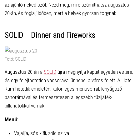
az ajánló neked szól. Nézd meg, mire számíthatsz augusztus
20-án, és foglalj időben, mert a helyek gyorsan fogynak.
SOLID – Dinner and Fireworks
Fotó: SOLID
Augusztus 20-án a
SOLID
újra megnyitja kapuit egyetlen estére,
és egy felejthetetlen vacsorával ünnepel a város felett. A Hotel
Rum hetedik emeletén, különleges menüsorral, lenyűgöző
panorámával és természetesen a legszebb tűzijáték-
pillanatokkal várnak.
Menü
:
Vajallja, sós kifli, zöld szilva