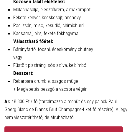
Közösen tálalt előételek:
Malachasalja, élesztőkrém, almakompót
Fekete kenyér, kecskesajt, anchovy
Padlizsán, miso, kesudió, chimichurri
Kacsamáj, birs, fekete fokhagyma
Választható főétel:
Bárányfartő, tócsni, édeskömény chutney
vagy
Füstölt pisztráng, sós szilva, kelbimbó
Desszert:
Rebarbara crumble, szagos müge
+ Meglepetés pezsgő a vacsora végén
Ár:
48.300 Ft / fő (tartalmazza a menüt és egy palack Paul
Goerg Blanc de Blancs Brut Champagne-t két fő részére). A jegy
nem visszatéríthető, de átruházható.