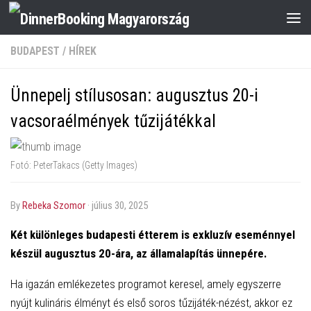
BUDAPEST
/
HÍREK
Ünnepelj stílusosan: augusztus 20-i
vacsoraélmények tűzijátékkal
Fotó: PeterTakacs (Getty Images)
by
Rebeka Szomor
·
július 30, 2025
Két különleges budapesti étterem is exkluzív eseménnyel
készül augusztus 20-ára, az államalapítás ünnepére.
Ha igazán emlékezetes programot keresel, amely egyszerre
nyújt kulináris élményt és első soros tűzijáték-nézést, akkor ez