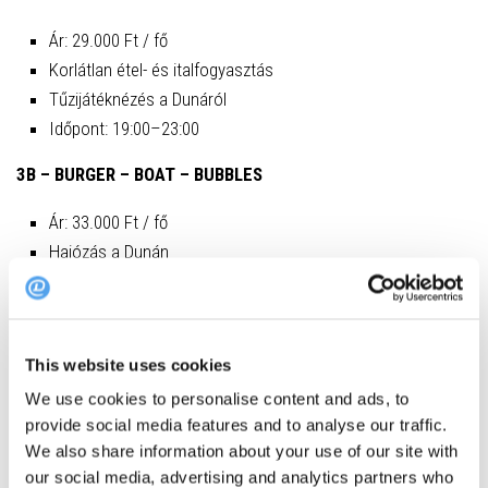
Ár: 29.000 Ft / fő
Korlátlan étel- és italfogyasztás
Tűzijátéknézés a Dunáról
Időpont: 19:00–23:00
3B – BURGER – BOAT – BUBBLES
Ár: 33.000 Ft / fő
Hajózás a Dunán
Korlátlan étel- és italfogyasztás
Tűzijátéknézés a vízről
Időpont: 18:00–23:00
This website uses cookies
4B – BURGER – BOAT – BUBBLES – BEHIND THE SCENES
We use cookies to personalise content and ads, to
provide social media features and to analyse our traffic.
Ár: 45.000 Ft / fő
We also share information about your use of our site with
Kulisszák mögötti betekintés az Onyx Alkotói Közösség és
our social media, advertising and analytics partners who