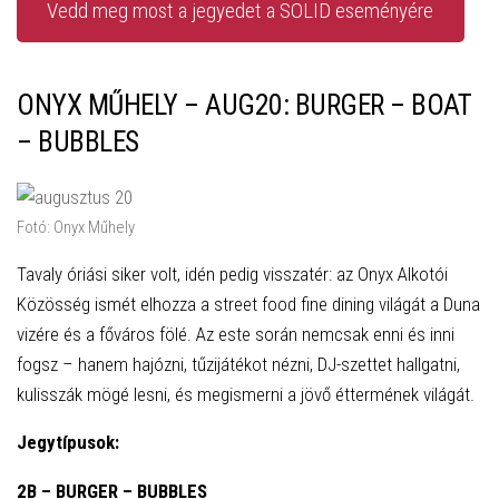
Vedd meg most a jegyedet a SOLID eseményére
ONYX MŰHELY – AUG20: BURGER – BOAT
– BUBBLES
Fotó: Onyx Műhely
Tavaly óriási siker volt, idén pedig visszatér: az Onyx Alkotói
Közösség ismét elhozza a street food fine dining világát a Duna
vizére és a főváros fölé. Az este során nemcsak enni és inni
fogsz – hanem hajózni, tűzijátékot nézni, DJ-szettet hallgatni,
kulisszák mögé lesni, és megismerni a jövő éttermének világát.
Jegytípusok:
2B – BURGER – BUBBLES