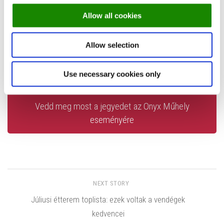
Street food ételek fine dining stílusban
Allow all cookies
Korlátlan étel- és italfogyasztás
Alkoholmentes italok, Sauska pezsgő
Allow selection
DJ-szett
Közös tűzijátéknézés a stégről
Use necessary cookies only
Desszertválogatás az Onyx módra
Vedd meg most a jegyedet az Onyx Műhely
eseményére
NEXT STORY
Júliusi étterem toplista: ezek voltak a vendégek
kedvencei