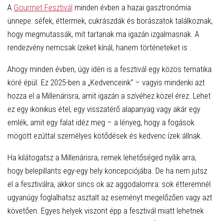
A
Gourmet Fesztivál
minden évben a hazai gasztronómia
ünnepe: séfek, éttermek, cukrászdák és borászatok találkoznak,
hogy megmutassák, mit tartanak ma igazán izgalmasnak. A
rendezvény nemcsak ízeket kínál, hanem történeteket is .
Ahogy minden évben, úgy idén is a fesztivál egy közös tematika
köré épül. Ez 2025-ben a „Kedvenceink” – vagyis mindenki azt
hozza el a Millenárisra, amit igazán a szívéhez közel érez. Lehet
ez egy ikonikus étel, egy visszatérő alapanyag vagy akár egy
emlék, amit egy falat idéz meg – a lényeg, hogy a fogások
mögött ezúttal személyes kötődések és kedvenc ízek állnak.
Ha kilátogatsz a Millenárisra, remek lehetőséged nyílik arra,
hogy belepillants egy-egy hely koncepciójába. De ha nem jutsz
el a fesztiválra, akkor sincs ok az aggodalomra: sok étteremnél
ugyanúgy foglalhatsz asztalt az eseményt megelőzően vagy azt
követően. Egyes helyek viszont épp a fesztivál miatt lehetnek