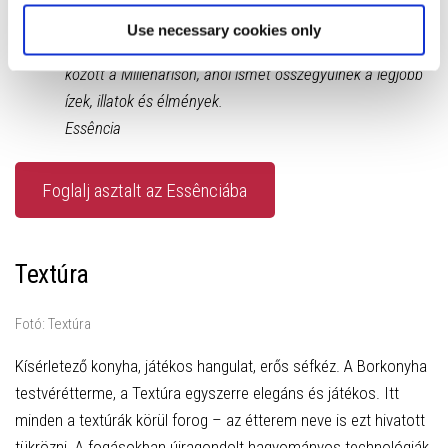
hozzák el.
Use necessary cookies only
Idén újra ott leszünk, és szeretettel várunk május 22–25.
között a Millenárison, ahol ismét összegyűlnek a legjobb
ízek, illatok és élmények.
Essência
Foglalj asztalt az Essênciába
Textúra
Fotó: Textúra
Kísérletező konyha, játékos hangulat, erős séfkéz. A Borkonyha
testvérétterme, a Textúra egyszerre elegáns és játékos. Itt
minden a textúrák körül forog – az étterem neve is ezt hivatott
tükrözni. A fogásokban újragondolt hagyományos technológiák