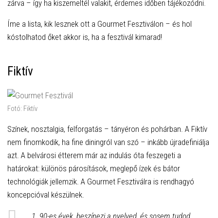
zárva – így ha kiszemeltél valakit, érdemes időben tájékozódni.
Íme a lista, kik lesznek ott a Gourmet Fesztiválon – és hol
kóstolhatod őket akkor is, ha a fesztivál kimarad!
Fiktív
Fotó: Fiktív
Színek, nosztalgia, felforgatás – tányéron és pohárban. A Fiktív
nem finomkodik, ha fine diningról van szó – inkább újradefiniálja
azt. A belvárosi étterem már az indulás óta feszegeti a
határokat: különös párosítások, meglepő ízek és bátor
technológiák jellemzik. A Gourmet Fesztiválra is rendhagyó
koncepcióval készülnek.
1. 90-es évek, beszínezi a nyelved, és sosem tudod