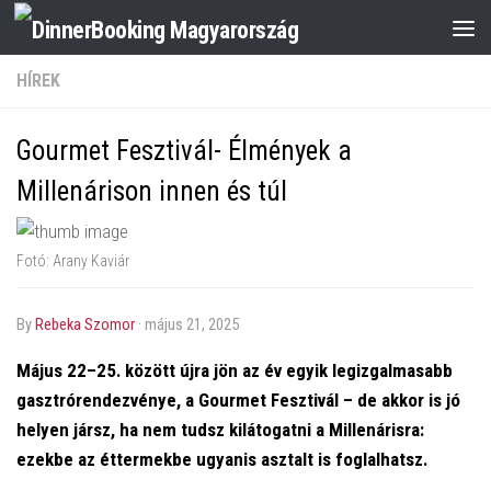
HÍREK
Gourmet Fesztivál- Élmények a
Millenárison innen és túl
Fotó: Arany Kaviár
by
Rebeka Szomor
·
május 21, 2025
Május 22–25. között újra jön az év egyik legizgalmasabb
gasztrórendezvénye, a Gourmet Fesztivál – de akkor is jó
helyen jársz, ha nem tudsz kilátogatni a Millenárisra:
ezekbe az éttermekbe ugyanis asztalt is foglalhatsz.