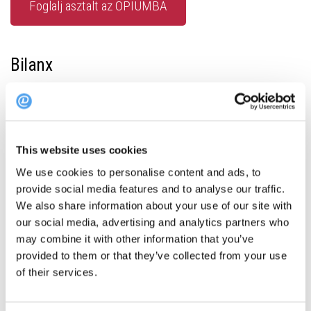
Foglalj asztalt az OPIUMBA
Bilanx
Fotó: Bilanx
Letisztultság, minőség, kompromisszumok nélkül. A Bilanx már
a nyitás utáni első hónapokban bizonyította, hogy helye van
This website uses cookies
Budapest kulináris térképén: alig nyolc hónap után már
We use cookies to personalise content and ads, to
MICHELIN Guide-ajánlással büszkélkedhetett. A konyhát
provide social media features and to analyse our traffic.
Horváth Péter vezeti, aki több mint tíz évet töltött külföldi,
We also share information about your use of our site with
Michelin-csillagos éttermekben – ezt a tudást pedig itthon is
our social media, advertising and analytics partners who
may combine it with other information that you’ve
kamatoztatja. Az étterem filozófiája egyértelmű: van, amiben
provided to them or that they’ve collected from your use
nem lehet kompromisszumot kötni. Ilyen az alapanyagok
of their services.
minősége és a technológiai precizitás – amit helyi termelők
gondosan válogatott termékei és a séf tapasztalata garantál.