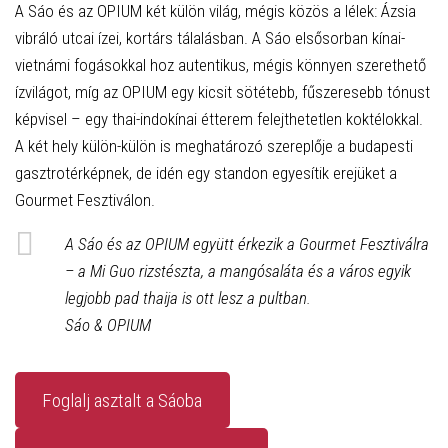
A Sáo és az OPIUM két külön világ, mégis közös a lélek: Ázsia
vibráló utcai ízei, kortárs tálalásban. A Sáo elsősorban kínai-
vietnámi fogásokkal hoz autentikus, mégis könnyen szerethető
ízvilágot, míg az OPIUM egy kicsit sötétebb, fűszeresebb tónust
képvisel – egy thai-indokínai étterem felejthetetlen koktélokkal.
A két hely külön-külön is meghatározó szereplője a budapesti
gasztrotérképnek, de idén egy standon egyesítik erejüket a
Gourmet Fesztiválon.
A Sáo és az OPIUM együtt érkezik a Gourmet Fesztiválra
– a Mi Guo rizstészta, a mangósaláta és a város egyik
legjobb pad thaija is ott lesz a pultban.
Sáo & OPIUM
Foglalj asztalt a Sáoba