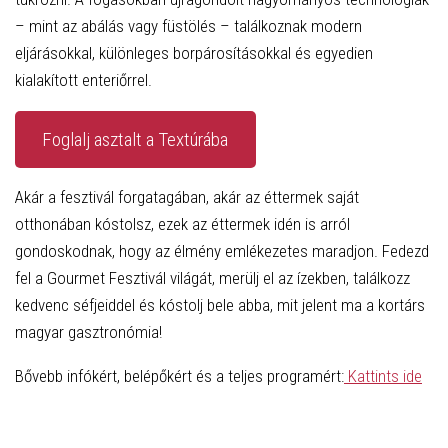
– mint az abálás vagy füstölés – találkoznak modern
eljárásokkal, különleges borpárosításokkal és egyedien
kialakított enteriőrrel.
Foglalj asztalt a Textúrába
Akár a fesztivál forgatagában, akár az éttermek saját
otthonában kóstolsz, ezek az éttermek idén is arról
gondoskodnak, hogy az élmény emlékezetes maradjon. Fedezd
fel a Gourmet Fesztivál világát, merülj el az ízekben, találkozz
kedvenc séfjeiddel és kóstolj bele abba, mit jelent ma a kortárs
magyar gasztronómia!
Bővebb infókért, belépőkért és a teljes programért:
Kattints ide