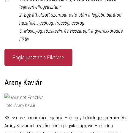
teljesen elfogyasztani
2. Egy átbulizott szombat este után a legjobb barátod
hazafelé… csöpög, fröcsög, csorog
3. Mosolyog, rózsaszín, és visszarepít a gyerekkorodba
Fiktív
Foglalj asztalt a Fiktívbe
Arany Kaviár
Fotó: Arany Kaviár
35 év gasztronómiai elegancia – és egy különleges premier. Az
Arany Kaviár a hazai fine dining egyik alapköve – és idén