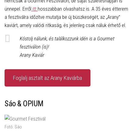
nemcsak a Gourmet Fesztiválon, de saját születésnapján is
ünnepel. Erről
itt
hosszabban olvashatsz is. A 35 éves étterem
a fesztiválra időzítve mutatja be új büszkeségét, az „Arany”
kaviárt, amely valódi ritkaság, és jelenleg csak náluk érhető el.
Kóstolj nálunk, és találkozzunk idén is a Gourmet
fesztiválon (is)!
Arany Kaviár
Foglalj asztalt az Arany Kaviárba
Sáo & OPIUM
Fotó: Sáo