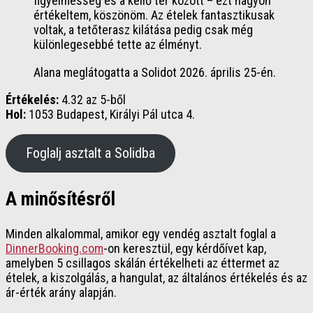
figyelmesség és a kellő tér között – ezt nagyon
értékeltem, köszönöm. Az ételek fantasztikusak
voltak, a tetőterasz kilátása pedig csak még
különlegesebbé tette az élményt.
Alana meglátogatta a Solidot 2026. április 25-én.
Értékelés:
4.32 az 5-ből
Hol:
1053 Budapest, Királyi Pál utca 4.
Foglalj asztalt a Solidba
A minősítésről
Minden alkalommal, amikor egy vendég asztalt foglal a
DinnerBooking.com
-on keresztül, egy kérdőívet kap,
amelyben 5 csillagos skálán értékelheti az éttermet az
ételek, a kiszolgálás, a hangulat, az általános értékelés és az
ár-érték arány alapján.