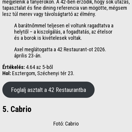
megjelenik a tányérokon. A 42-ben érződik, hogy sok utazás,
tapasztalat és fine dining referencia van mögötte, mégsem
lesz túl merev vagy távolságtartó az élmény.
A barátnőmmel teljesen el voltunk ragadtatva a
helytől – a kiszolgálás, a fogadtatás, az ételsor
és a borok is kivételesek voltak.
Axel meglátogatta a 42 Restaurant-ot 2026.
április 23-án.
Értékelés:
4.64 az 5-ből
Hol:
Esztergom, Széchenyi tér 23.
Foglalj asztalt a 42 Restaurantba
5. Cabrio
Fotó: Cabrio