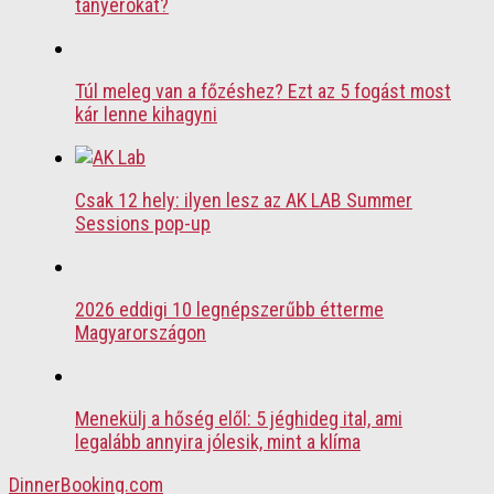
tányérokat?
Túl meleg van a főzéshez? Ezt az 5 fogást most
kár lenne kihagyni
Csak 12 hely: ilyen lesz az AK LAB Summer
Sessions pop-up
2026 eddigi 10 legnépszerűbb étterme
Magyarországon
Menekülj a hőség elől: 5 jéghideg ital, ami
legalább annyira jólesik, mint a klíma
DinnerBooking.com