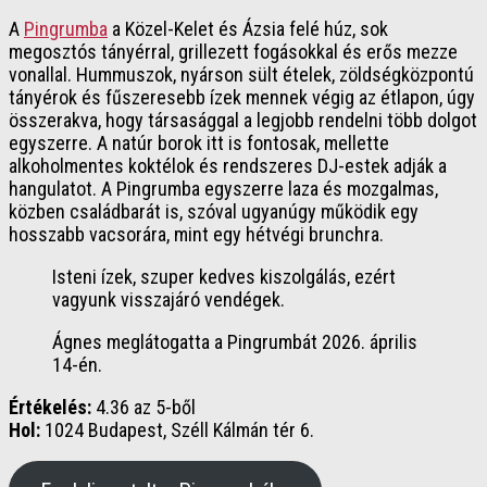
A
Pingrumba
a Közel-Kelet és Ázsia felé húz, sok
megosztós tányérral, grillezett fogásokkal és erős mezze
vonallal. Hummuszok, nyárson sült ételek, zöldségközpontú
tányérok és fűszeresebb ízek mennek végig az étlapon, úgy
összerakva, hogy társasággal a legjobb rendelni több dolgot
egyszerre. A natúr borok itt is fontosak, mellette
alkoholmentes koktélok és rendszeres DJ-estek adják a
hangulatot. A Pingrumba egyszerre laza és mozgalmas,
közben családbarát is, szóval ugyanúgy működik egy
hosszabb vacsorára, mint egy hétvégi brunchra.
Isteni ízek, szuper kedves kiszolgálás, ezért
vagyunk visszajáró vendégek.
Ágnes meglátogatta a Pingrumbát 2026. április
14-én.
Értékelés:
4.36 az 5-ből
Hol:
1024 Budapest, Széll Kálmán tér 6.