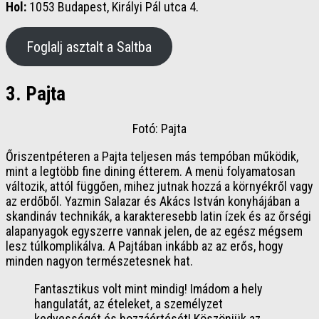
Hol:
1053 Budapest, Királyi Pál utca 4.
Foglalj asztalt a Saltba
3. Pajta
Fotó: Pajta
Őriszentpéteren a Pajta teljesen más tempóban működik,
mint a legtöbb fine dining étterem. A menü folyamatosan
változik, attól függően, mihez jutnak hozzá a környékről vagy
az erdőből. Yazmin Salazar és Akács István konyhájában a
skandináv technikák, a karakteresebb latin ízek és az őrségi
alapanyagok egyszerre vannak jelen, de az egész mégsem
lesz túlkomplikálva. A Pajtában inkább az az erős, hogy
minden nagyon természetesnek hat.
Fantasztikus volt mint mindig! Imádom a hely
hangulatát, az ételeket, a személyzet
kedvességét és hozzáértését! Köszönjük az