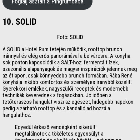
Foglalj asztalt a Pingrumbába
10. SOLID
Fotó: SOLID
A SOLID a Hotel Rum tetején működik, rooftop brunch
iránnyal és elég erős panorámával a belvárosra. A konyha
sok ponton kapcsolódik a SALT-hoz: fermentált ízek,
szezonális alapanyagok és magyar inspirációk jelennek meg
az étlapon, csak könnyedebb brunch formában. Rába René
konyhája inkább komfortos és személyes irányból közelít.
Gyerekkori emlékek, nagyszülői receptek és modernebb
technikák keverednek a fogásokban. Jó időben a
tetőteraszos hangulat viszi az egészet, hidegebb napokon
pedig a zárható rooftop és a kandalló ad hozzá a
hangulathoz.
Egyedül érkező vendégként sikerült
megtalálnotok a tökéletes egyensúlyt a