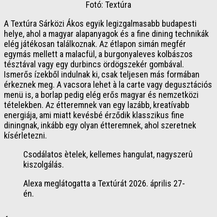
Fotó: Textúra
A Textúra Sárközi Ákos egyik legizgalmasabb budapesti
helye, ahol a magyar alapanyagok és a fine dining technikák
elég játékosan találkoznak. Az étlapon simán megfér
egymás mellett a malacfül, a burgonyaleves kolbászos
tésztával vagy egy durbincs ördögszekér gombával.
Ismerős ízekből indulnak ki, csak teljesen más formában
érkeznek meg. A vacsora lehet à la carte vagy degusztációs
menü is, a borlap pedig elég erős magyar és nemzetközi
tételekben. Az étteremnek van egy lazább, kreatívabb
energiája, ami miatt kevésbé érződik klasszikus fine
diningnak, inkább egy olyan étteremnek, ahol szeretnek
kísérletezni.
Csodálatos ètelek, kellemes hangulat, nagyszerû
kiszolgálás.
Alexa meglátogatta a Textúrát 2026. április 27-
én.