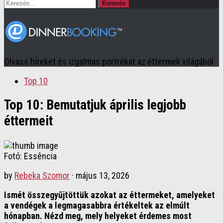
Keresés:
Olvass híreket és izgalmas portrékat az éttermek világából
Top 10
Top 10: Bemutatjuk április legjobb
éttermeit
Fotó: Essência
by
Rebeka Szomor
·
május 13, 2026
Ismét összegyűjtöttük azokat az éttermeket, amelyeket
a vendégek a legmagasabbra értékeltek az elmúlt
hónapban. Nézd meg, mely helyeket érdemes most