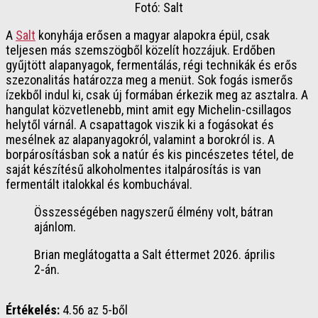
Fotó: Salt
A
Salt
konyhája erősen a magyar alapokra épül, csak
teljesen más szemszögből közelít hozzájuk. Erdőben
gyűjtött alapanyagok, fermentálás, régi technikák és erős
szezonalitás határozza meg a menüt. Sok fogás ismerős
ízekből indul ki, csak új formában érkezik meg az asztalra. A
hangulat közvetlenebb, mint amit egy Michelin-csillagos
helytől várnál. A csapattagok viszik ki a fogásokat és
mesélnek az alapanyagokról, valamint a borokról is. A
borpárosításban sok a natúr és kis pincészetes tétel, de
saját készítésű alkoholmentes italpárosítás is van
fermentált italokkal és kombuchával.
Összességében nagyszerű élmény volt, bátran
ajánlom.
Brian meglátogatta a Salt éttermet 2026. április
2-án.
Értékelés:
4.56 az 5-ből