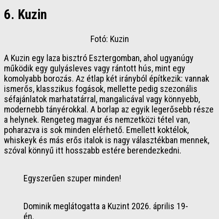
6. Kuzin
Fotó: Kuzin
A Kuzin egy laza bisztró Esztergomban, ahol ugyanúgy
működik egy gulyásleves vagy rántott hús, mint egy
komolyabb borozás. Az étlap két irányból építkezik: vannak
ismerős, klasszikus fogások, mellette pedig szezonális
séfajánlatok marhatatárral, mangalicával vagy könnyebb,
modernebb tányérokkal. A borlap az egyik legerősebb része
a helynek. Rengeteg magyar és nemzetközi tétel van,
poharazva is sok minden elérhető. Emellett koktélok,
whiskeyk és más erős italok is nagy választékban mennek,
szóval könnyű itt hosszabb estére berendezkedni.
Egyszerűen szuper minden!
Dominik meglátogatta a Kuzint 2026. április 19-
én.