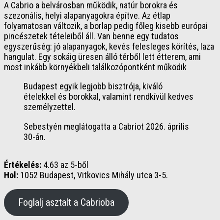
A Cabrio a belvárosban működik, natúr borokra és
szezonális, helyi alapanyagokra építve. Az étlap
folyamatosan változik, a borlap pedig főleg kisebb európai
pincészetek tételeiből áll. Van benne egy tudatos
egyszerűség: jó alapanyagok, kevés felesleges körítés, laza
hangulat. Egy sokáig üresen álló térből lett étterem, ami
most inkább környékbeli találkozópontként működik
Budapest egyik legjobb bisztrója, kiváló
ételekkel és borokkal, valamint rendkívül kedves
személyzettel.
Sebestyén meglátogatta a Cabriot 2026. április
30-án.
Értékelés:
4.63 az 5-ből
Hol:
1052 Budapest, Vitkovics Mihály utca 3-5.
Foglalj asztalt a Cabrioba