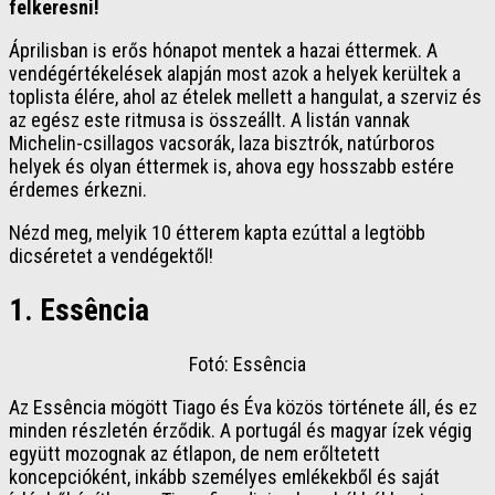
felkeresni!
Áprilisban is erős hónapot mentek a hazai éttermek. A
vendégértékelések alapján most azok a helyek kerültek a
toplista élére, ahol az ételek mellett a hangulat, a szerviz és
az egész este ritmusa is összeállt. A listán vannak
Michelin-csillagos vacsorák, laza bisztrók, natúrboros
helyek és olyan éttermek is, ahova egy hosszabb estére
érdemes érkezni.
Nézd meg, melyik 10 étterem kapta ezúttal a legtöbb
dicséretet a vendégektől!
1. Essência
Fotó: Essência
Az Essência mögött Tiago és Éva közös története áll, és ez
minden részletén érződik. A portugál és magyar ízek végig
együtt mozognak az étlapon, de nem erőltetett
koncepcióként, inkább személyes emlékekből és saját