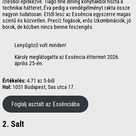
ízlésből építkezve. Tiago fine dining konyhákból hozta a
technikai hátteret, Éva pedig a vendégélményt rakta össze
nagyon tudatosan. Ettől lesz az Essência egyszerre magas
szintű és közvetlen. Precíz fogások, erős ízkombinációk, jó
borok, de közben nincs benne feszengés.
Lenyűgöző volt minden!
Károly meglátogatta az Essência éttermet 2026.
április 25-én.
Értékelés:
4.71 az 5-ből
Hol:
1051 Budapest, Sas utca 17.
Foglalj asztalt az Essênciába
2. Salt