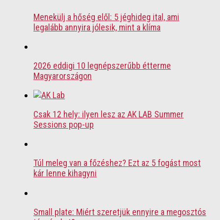
Menekülj a hőség elől: 5 jéghideg ital, ami
legalább annyira jólesik, mint a klíma
2026 eddigi 10 legnépszerűbb étterme
Magyarországon
Csak 12 hely: ilyen lesz az AK LAB Summer
Sessions pop-up
Túl meleg van a főzéshez? Ezt az 5 fogást most
kár lenne kihagyni
Small plate: Miért szeretjük ennyire a megosztós