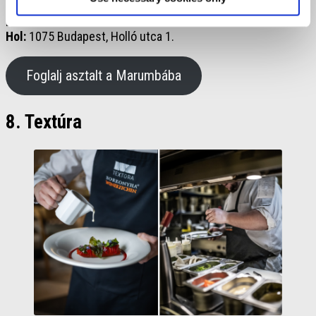
Értékelés:
4.47 az 5-ből
Hol:
1075 Budapest, Holló utca 1.
Foglalj asztalt a Marumbába
8. Textúra